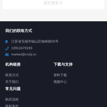
展开更多
所有分类
NAV
我们的联络方式
Chiller高精度冷热循环器
江苏省无锡市锡山区翰林路55号
13912479193
Chiller高精度制冷循环器
market@cnzlj.cn
制冷加热动态控温系统
机构链接
下载与支持
TCU温度控制单元
联系方式
资料下载
关于我们
视频中心
Chiller温度|流量|压力控制系统
常见问题
Chiller气体控温系统
购买流程
版权条款