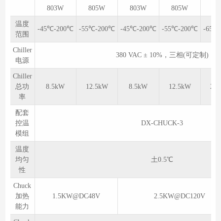
803W
805W
803W
805W
80
温度
-45℃-200℃
-55℃-200℃
-45℃-200℃
-55℃-200℃
-65℃
范围
Chiller
380 VAC ± 10%，三相(可定制)
电源
Chiller
总功
8.5kW
12.5kW
8.5kW
12.5kW
27
率
配套
控温
DX-CHUCK-3
模组
温度
均匀
土0.5℃
性
Chuck
加热
1.5KW@DC48V
2.5KW@DC120V
能力