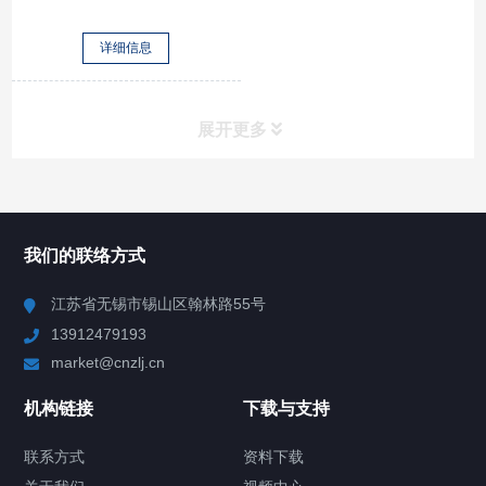
详细信息
展开更多
所有分类
NAV
我们的联络方式
Chiller高精度冷热循环器
江苏省无锡市锡山区翰林路55号
13912479193
Chiller高精度制冷循环器
market@cnzlj.cn
制冷加热动态控温系统
机构链接
下载与支持
TCU温度控制单元
联系方式
资料下载