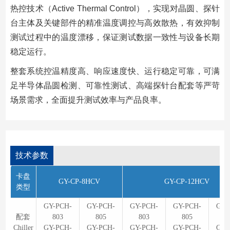
热控技术（Active Thermal Control），实现对晶圆、探针
台主体及关键部件的精准温度调控与高效散热，有效抑制
测试过程中的温度漂移，保证测试数据一致性与设备长期
稳定运行。
整套系统控温精度高、响应速度快、运行稳定可靠，可满
足半导体晶圆检测、可靠性测试、高端探针台配套等严苛
场景需求，全面提升测试效率与产品良率。
技术参数
卡盘
GY-CP-8HCV
GY-CP-12HCV
类型
GY-PCH-
GY-PCH-
GY-PCH-
GY-PCH-
GY-
配套
803
805
803
805
8
Chiller
GY-PCH-
GY-PCH-
GY-PCH-
GY-PCH-
GY-