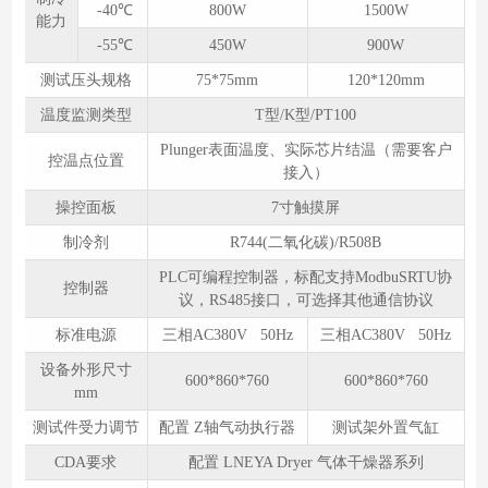
-40℃
800W
1500W
能力
-55℃
450W
900W
测试压头规格
75*75mm
120*120mm
温度监测类型
T型/K型/PT100
Plunger表面温度、实际芯片结温（需要客户
控温点位置
接入）
操控⾯板
7寸触摸屏
制冷剂
R744(二氧化碳)/R508B
PLC可编程控制器，标配支持ModbuSRTU协
控制器
议，RS485接口，可选择其他通信协议
标准电源
三相AC380V 50Hz
三相AC380V 50Hz
设备外形尺⼨
600*860*760
600*860*760
mm
测试件受⼒调节
配置 Z轴气动执行器
测试架外置气缸
CDA要求
配置 LNEYA Dryer 气体干燥器系列