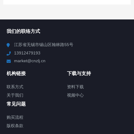
所有分类
NAV
我们的联络方式
Chiller高精度冷热循环器
江苏省无锡市锡山区翰林路55号
13912479193
Chiller高精度制冷循环器
market@cnzlj.cn
制冷加热动态控温系统
机构链接
下载与支持
TCU温度控制单元
联系方式
资料下载
关于我们
视频中心
Chiller温度|流量|压力控制系统
常见问题
Chiller气体控温系统
购买流程
版权条款
Chiller直冷控温机组