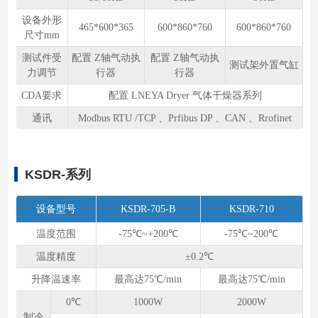
设备外形
465*600*365
600*860*760
600*860*760
尺⼨mm
测试件受
配置 Z轴气动执
配置 Z轴气动执
测试架外置气缸
⼒调节
行器
行器
CDA要求
配置 LNEYA Dryer 气体干燥器系列
通讯
Modbus RTU /TCP 、Prfibus DP 、CAN 、Rrofinet
KSDR-系列
设备型号
KSDR-705-B
KSDR-710
温度范围
-75℃~+200℃
-75℃~200℃
温度精度
±0.2℃
升降温速率
最高达75℃/min
最高达75℃/min
0℃
1000W
2000W
制冷