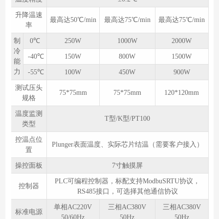
升降温速
最高达50℃/min
最高达75℃/min
最高达75℃/min
率
制
0℃
250W
1000W
2000W
冷
-40℃
150W
800W
1500W
能
力
-55℃
100W
450W
900W
测试压头
75*75mm
75*75mm
120*120mm
规格
温度监测
T型/K型/PT100
类型
控温点位
Plunger表面温度、实际芯片结温（需要客户接入）
置
操控⾯板
7寸触摸屏
PLC可编程控制器，标配支持ModbuSRTU协议，
控制器
RS485接口，可选择其他通信协议
单相AC220V
三相AC380V
三相AC380V
标准电源
50/60Hz
50Hz
50Hz