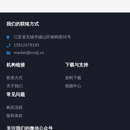
所有分类
NAV
我们的联络方式
Chiller高精度冷热循环器
江苏省无锡市锡山区翰林路55号
13912479193
Chiller高精度制冷循环器
market@cnzlj.cn
制冷加热动态控温系统
机构链接
下载与支持
TCU温度控制单元
联系方式
资料下载
关于我们
视频中心
Chiller温度|流量|压力控制系统
常见问题
Chiller气体控温系统
购买流程
版权条款
Chiller直冷控温机组
关注我们的微信公众号