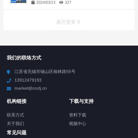
2024/03/13
327
展开更多
所有分类
NAV
我们的联络方式
Chiller高精度冷热循环器
江苏省无锡市锡山区翰林路55号
13912479193
Chiller高精度制冷循环器
market@cnzlj.cn
制冷加热动态控温系统
机构链接
下载与支持
TCU温度控制单元
联系方式
资料下载
关于我们
视频中心
Chiller温度|流量|压力控制系统
常见问题