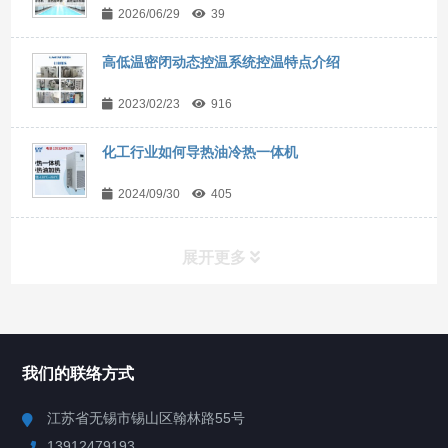
2026/06/29
39
高低温密闭动态控温系统控温特点介绍
2023/02/23
916
化工行业如何导热油冷热一体机
2024/09/30
405
展开更多
所有分类
NAV
我们的联络方式
Chiller高精度冷热循环器
江苏省无锡市锡山区翰林路55号
13912479193
Chiller高精度制冷循环器