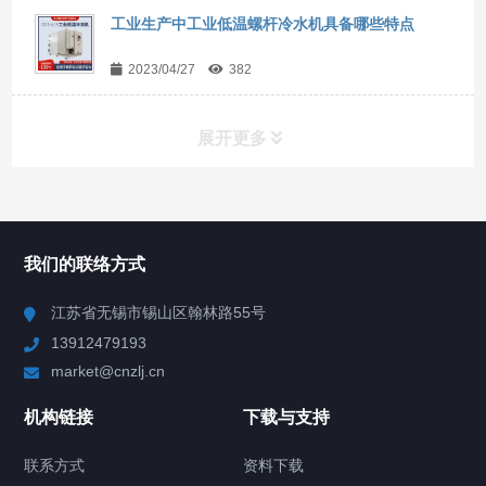
工业生产中工业低温螺杆冷水机具备哪些特点
2023/04/27
382
展开更多
所有分类
NAV
我们的联络方式
Chiller高精度冷热循环器
江苏省无锡市锡山区翰林路55号
13912479193
Chiller高精度制冷循环器
market@cnzlj.cn
制冷加热动态控温系统
机构链接
下载与支持
TCU温度控制单元
联系方式
资料下载