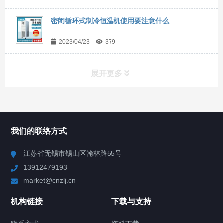
密闭循环式制冷恒温机使用要注意什么
2023/04/23
379
展开更多
所有分类
NAV
我们的联络方式
Chiller高精度冷热循环器
江苏省无锡市锡山区翰林路55号
13912479193
Chiller高精度制冷循环器
market@cnzlj.cn
制冷加热动态控温系统
机构链接
下载与支持
TCU温度控制单元