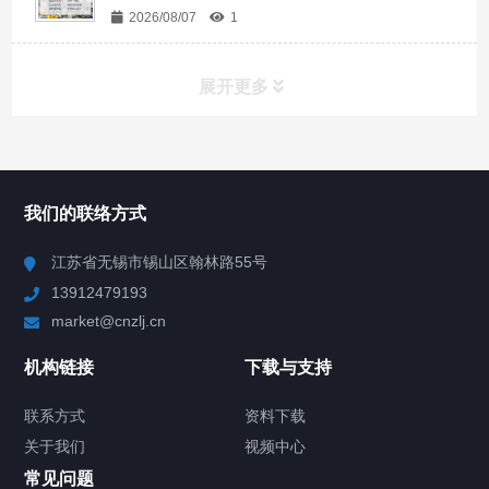
2026/08/07
1
展开更多
所有分类
NAV
我们的联络方式
Chiller高精度冷热循环器
江苏省无锡市锡山区翰林路55号
13912479193
Chiller高精度制冷循环器
market@cnzlj.cn
制冷加热动态控温系统
机构链接
下载与支持
TCU温度控制单元
联系方式
资料下载
关于我们
视频中心
Chiller温度|流量|压力控制系统
常见问题