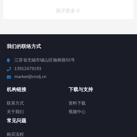
展开更多
所有分类
NAV
我们的联络方式
Chiller高精度冷热循环器
江苏省无锡市锡山区翰林路55号
13912479193
Chiller高精度制冷循环器
market@cnzlj.cn
制冷加热动态控温系统
机构链接
下载与支持
TCU温度控制单元
联系方式
资料下载
关于我们
视频中心
Chiller温度|流量|压力控制系统
常见问题
Chiller气体控温系统
购买流程