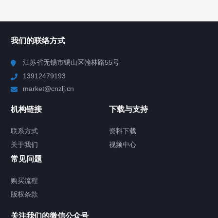
所有分类
NAV
我们的联络方式
Chiller高精度冷热循环器
江苏省无锡市锡山区翰林路55号
13912479193
Chiller高精度制冷循环器
market@cnzlj.cn
制冷加热动态控温系统
机构链接
下载与支持
TCU温度控制单元
联系方式
资料下载
关于我们
视频中心
Chiller温度|流量|压力控制系统
常见问题
Chiller气体控温系统
购买流程
版权条款
Chiller直冷控温机组
关注我们的微信公众号