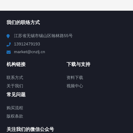
所有分类
NAV
我们的联络方式
Chiller高精度冷热循环器
江苏省无锡市锡山区翰林路55号
13912479193
Chiller高精度制冷循环器
market@cnzlj.cn
制冷加热动态控温系统
机构链接
下载与支持
TCU温度控制单元
联系方式
资料下载
关于我们
视频中心
Chiller温度|流量|压力控制系统
常见问题
Chiller气体控温系统
购买流程
版权条款
Chiller直冷控温机组
关注我们的微信公众号