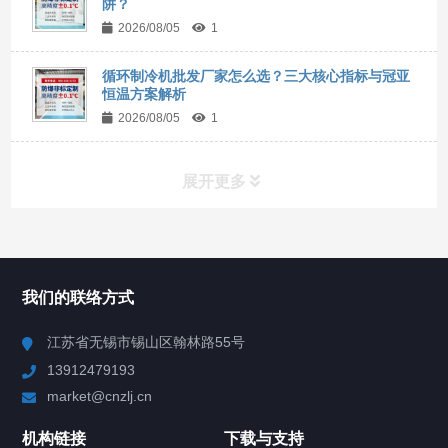
阱？
2026/08/05
1
循环制冷机批发厂家怎么选？三大核心指标与冠亚
恒温方案解析
2026/08/05
1
展开更多
所有分类
NAV
我们的联络方式
Chiller高精度冷热循环器
江苏省无锡市锡山区翰林路55号
13912479193
Chiller高精度制冷循环器
market@cnzlj.cn
制冷加热动态控温系统
机构链接
下载与支持