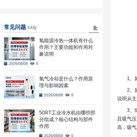
常见问题
FAQ
氢能源冷热一体机有什么
作用？主要功能和作用对
象说明
2026/08/08
0
1、
氢气冷却是什么？作用原
理与影响因素
2、
2026/08/08
0
说明从主
3、
50RT工业冷水机由哪些部
且吸气压
分组成？核心结构与部件
作用
高，吸气
2026/08/08
0