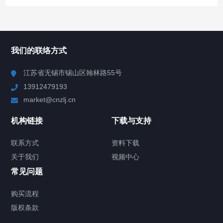
所有分类
NAV
我们的联络方式
Chiller高精度冷热循环器
江苏省无锡市锡山区翰林路55号
13912479193
Chiller高精度制冷循环器
market@cnzlj.cn
制冷加热动态控温系统
机构链接
下载与支持
TCU温度控制单元
联系方式
资料下载
关于我们
视频中心
Chiller温度|流量|压力控制系统
常见问题
Chiller气体控温系统
购买流程
版权条款
Chiller直冷控温机组