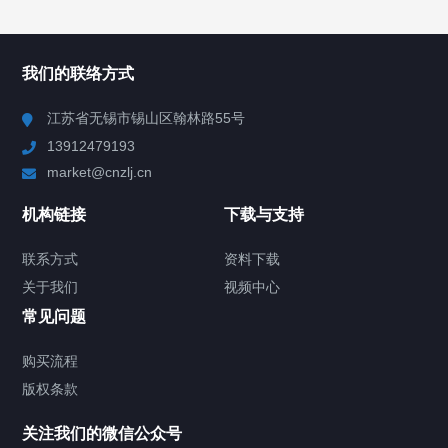
所有分类
NAV
我们的联络方式
Chiller高精度冷热循环器
江苏省无锡市锡山区翰林路55号
13912479193
Chiller高精度制冷循环器
market@cnzlj.cn
制冷加热动态控温系统
机构链接
下载与支持
TCU温度控制单元
联系方式
资料下载
关于我们
视频中心
Chiller温度|流量|压力控制系统
常见问题
Chiller气体控温系统
购买流程
版权条款
Chiller直冷控温机组
关注我们的微信公众号