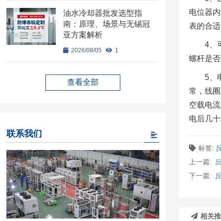
电位器内
油水冷却器批发选型指
南：原理、场景与无锡冠
表的合适
亚方案解析
4、
2026/08/05
1
螺杆是否
5、
查看全部
常，线圈
空载电流
电后几十
联系我们
标签:
上一篇:
反
下一篇:
相关