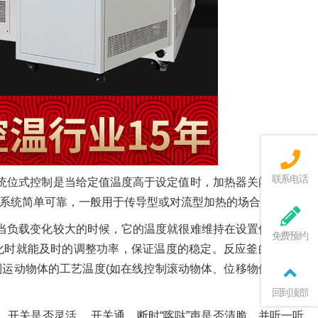
联系电话
系统位式控制是当给定值温度高于设定值时，加热器关闭，下线
系统简单可靠，一般用于传导型或对流型加热的场合。
当负载变化较大的时候，它的温度就很难维持在设置值，为达
免费预约
化时就能及时的调整功率，保证温度的稳定。反应釜的自动控
运动物体的工艺温度(如在线控制滚动物体、位移物体的工作
回到顶部
开关是否灵活， 开关通、断时“喀哒”声是否清脆，并听一听