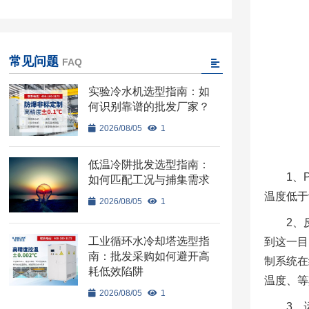
常见问题
FAQ
实验冷水机选型指南：如
何识别靠谱的批发厂家？
2026/08/05
1
低温冷阱批发选型指南：
1、
如何匹配工况与捕集需求
温度低于
2026/08/05
1
2、
工业循环水冷却塔选型指
到这一目
南：批发采购如何避开高
制系统在
耗低效陷阱
温度、等
2026/08/05
1
3、