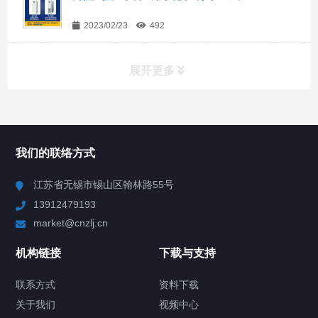
2023/02/23
492
展开更多
所有分类
NAV
我们的联络方式
Chiller高精度冷热循环器
江苏省无锡市锡山区翰林路55号
13912479193
Chiller高精度制冷循环器
market@cnzlj.cn
制冷加热动态控温系统
机构链接
下载与支持
TCU温度控制单元
联系方式
资料下载
关于我们
视频中心
Chiller温度|流量|压力控制系统