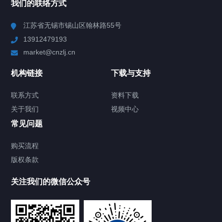
我们的联络方式
Chiller高精度冷热循环器
江苏省无锡市锡山区翰林路55号
13912479193
Chiller高精度制冷循环器
market@cnzlj.cn
制冷加热动态控温系统
机构链接
下载与支持
TCU温度控制单元
联系方式
资料下载
关于我们
视频中心
Chiller温度|流量|压力控制系统
常见问题
Chiller气体控温系统
购买流程
版权条款
Chiller直冷控温机组
关注我们的微信公众号
Heating Circulator加热循环器
Chamber试验箱