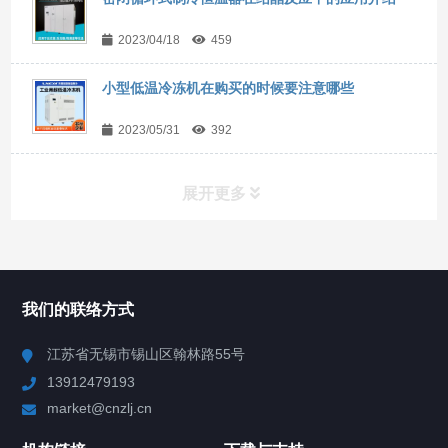
2023/04/18
459
小型低温冷冻机在购买的时候要注意哪些
2023/05/31
392
展开更多
所有分类
NAV
我们的联络方式
Chiller高精度冷热循环器
江苏省无锡市锡山区翰林路55号
13912479193
Chiller高精度制冷循环器
market@cnzlj.cn
制冷加热动态控温系统