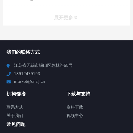
展开更多
所有分类
NAV
我们的联络方式
Chiller高精度冷热循环器
江苏省无锡市锡山区翰林路55号
13912479193
Chiller高精度制冷循环器
market@cnzlj.cn
制冷加热动态控温系统
机构链接
下载与支持
TCU温度控制单元
联系方式
资料下载
关于我们
视频中心
Chiller温度|流量|压力控制系统
常见问题