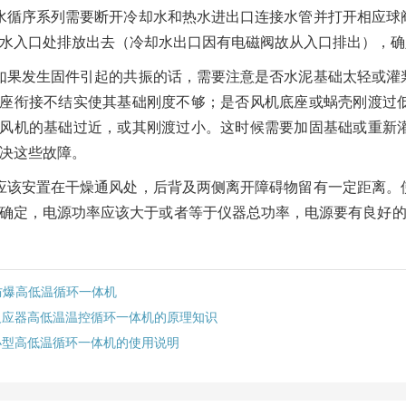
水循序系列需要断开冷却水和热水进出口连接水管并打开相应球
水入口处排放出去（冷却水出口因有电磁阀故从入口排出），确
如果发生固件引起的共振的话，需要注意是否水泥基础太轻或灌
座衔接不结实使其基础刚度不够；是否风机底座或蜗壳刚渡过
风机的基础过近，或其刚渡过小。这时候需要加固基础或重新
决这些故障。
应该安置在干燥通风处，后背及两侧离开障碍物留有一定距离。
确定，电源功率应该大于或者等于仪器总功率，电源要有良好的
防爆高低温循环一体机
反应器高低温温控循环一体机的原理知识
小型高低温循环一体机的使用说明