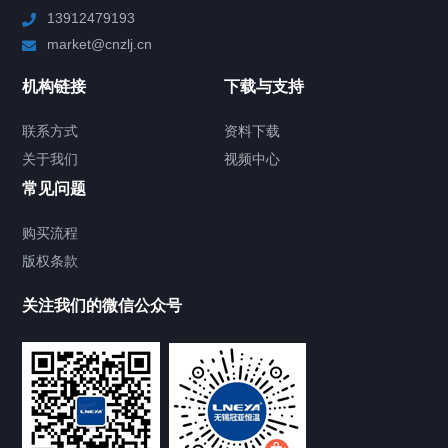
13912479193
Chiller高精度制冷循环器
market@cnzlj.cn
制冷加热动态控温系统
机构链接
下载与支持
TCU温度控制单元
联系方式
资料下载
关于我们
视频中心
Chiller温度|流量|压力控制系统
常见问题
Chiller气体控温系统
购买流程
版权条款
Chiller直冷控温机组
关注我们的微信公众号
Heating Circulator加热循环器
Chamber试验箱
FREEZER低温箱