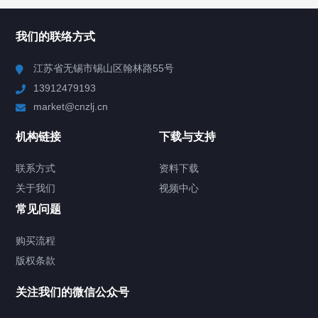
所有分类
NAV
我们的联络方式
Chiller高精度冷热循环器
江苏省无锡市锡山区翰林路55号
13912479193
Chiller高精度制冷循环器
market@cnzlj.cn
制冷加热动态控温系统
机构链接
下载与支持
TCU温度控制单元
联系方式
资料下载
关于我们
视频中心
Chiller温度|流量|压力控制系统
常见问题
Chiller气体控温系统
购买流程
版权条款
Chiller直冷控温机组
关注我们的微信公众号
Heating Circulator加热循环器