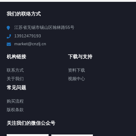
所有分类
NAV
我们的联络方式
Chiller高精度冷热循环器
江苏省无锡市锡山区翰林路55号
13912479193
Chiller高精度制冷循环器
market@cnzlj.cn
制冷加热动态控温系统
机构链接
下载与支持
TCU温度控制单元
联系方式
资料下载
关于我们
视频中心
Chiller温度|流量|压力控制系统
常见问题
Chiller气体控温系统
购买流程
版权条款
Chiller直冷控温机组
关注我们的微信公众号
Heating Circulator加热循环器