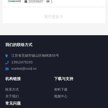
2026/08/07
1
展开更多
所有分类
NAV
我们的联络方式
Chiller高精度冷热循环器
江苏省无锡市锡山区翰林路55号
13912479193
Chiller高精度制冷循环器
market@cnzlj.cn
制冷加热动态控温系统
机构链接
下载与支持
TCU温度控制单元
联系方式
资料下载
关于我们
视频中心
Chiller温度|流量|压力控制系统
常见问题