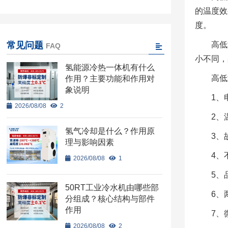
的温度效
度。
常见问题
高低
FAQ
小不同，
氢能源冷热一体机有什么
高低
作用？主要功能和作用对
象说明
1、
2026/08/08
2
2、
氢气冷却是什么？作用原
3、
理与影响因素
4、
2026/08/08
1
5、
50RT工业冷水机由哪些部
6、
分组成？核心结构与部件
作用
7、
2026/08/08
2