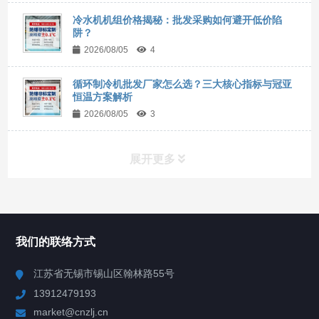
冷水机机组价格揭秘：批发采购如何避开低价陷
阱？
2026/08/05
4
循环制冷机批发厂家怎么选？三大核心指标与冠亚
恒温方案解析
2026/08/05
3
展开更多
所有分类
NAV
我们的联络方式
Chiller高精度冷热循环器
江苏省无锡市锡山区翰林路55号
13912479193
Chiller高精度制冷循环器
market@cnzlj.cn