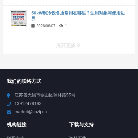
50kW制冷设备通常用在哪里？适用对象与使用边
界
2026/08/07
1
展开更多
所有分类
NAV
我们的联络方式
Chiller高精度冷热循环器
江苏省无锡市锡山区翰林路55号
13912479193
Chiller高精度制冷循环器
market@cnzlj.cn
制冷加热动态控温系统
机构链接
下载与支持
TCU温度控制单元