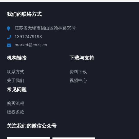
所有分类
NAV
我们的联络方式
Chiller高精度冷热循环器
江苏省无锡市锡山区翰林路55号
13912479193
Chiller高精度制冷循环器
market@cnzlj.cn
制冷加热动态控温系统
机构链接
下载与支持
TCU温度控制单元
联系方式
资料下载
关于我们
视频中心
Chiller温度|流量|压力控制系统
常见问题
Chiller气体控温系统
购买流程
版权条款
Chiller直冷控温机组
关注我们的微信公众号
Heating Circulator加热循环器