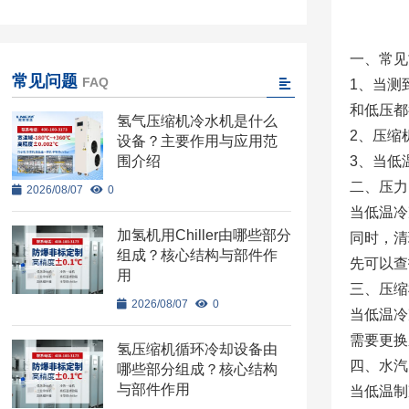
一、常见
常见问题
FAQ
1、当测
和低压都
氢气压缩机冷水机是什么
2、压缩
设备？主要作用与应用范
围介绍
3、当低
二、压力
2026/08/07
0
当低温冷
加氢机用Chiller由哪些部分
同时，清
组成？核心结构与部件作
先可以查
用
三、压缩
2026/08/07
0
当低温冷
需要更换
氢压缩机循环冷却设备由
四、水汽
哪些部分组成？核心结构
与部件作用
当低温制