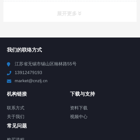
展开更多
所有分类
NAV
我们的联络方式
Chiller高精度冷热循环器
江苏省无锡市锡山区翰林路55号
13912479193
Chiller高精度制冷循环器
market@cnzlj.cn
制冷加热动态控温系统
机构链接
下载与支持
TCU温度控制单元
联系方式
资料下载
关于我们
视频中心
Chiller温度|流量|压力控制系统
常见问题
Chiller气体控温系统
购买流程