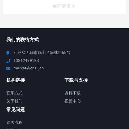
展开更多
所有分类
NAV
我们的联络方式
Chiller高精度冷热循环器
江苏省无锡市锡山区翰林路55号
13912479193
Chiller高精度制冷循环器
market@cnzlj.cn
制冷加热动态控温系统
机构链接
下载与支持
TCU温度控制单元
联系方式
资料下载
关于我们
视频中心
Chiller温度|流量|压力控制系统
常见问题
Chiller气体控温系统
购买流程