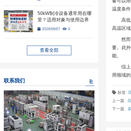
备可以用
温度条件
50kW制冷设备通常用在哪
里？适用对象与使用边界
高低
高温区域
2026/08/07
0
然而
要。此
查看全部
能。
综上
用领域的
联系我们
标签:
上一篇:
下一篇: