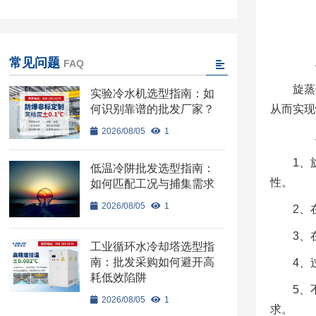
常见问题
二
FAQ
旋蒸
实验冷水机选型指南：如
何识别靠谱的批发厂家？
从而实现
2026/08/05
1
三、
1、
低温冷阱批发选型指南：
性。
如何匹配工况与捕集需求
2026/08/05
1
2、
3、
工业循环水冷却塔选型指
南：批发采购如何避开高
4、
耗低效陷阱
5、
2026/08/05
1
求。