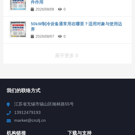
件作用
2026/08/08
0
50kW制冷设备通常用在哪里？适用对象与使用边
界
2026/08/07
0
展开更多
所有分类
NAV
我们的联络方式
Chiller高精度冷热循环器
江苏省无锡市锡山区翰林路55号
13912479193
Chiller高精度制冷循环器
market@cnzlj.cn
制冷加热动态控温系统
机构链接
下载与支持