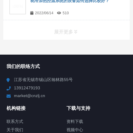
制冷加热控温系统的设备如何选择比较好？
2022/06/14
510
展开更多
所有分类
NAV
我们的联络方式
Chiller高精度冷热循环器
江苏省无锡市锡山区翰林路55号
13912479193
Chiller高精度制冷循环器
market@cnzlj.cn
制冷加热动态控温系统
机构链接
下载与支持
TCU温度控制单元
联系方式
资料下载
关于我们
视频中心