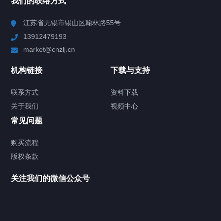
我们的联络方式
Chiller高精度冷热循环器
江苏省无锡市锡山区翰林路55号
13912479193
Chiller高精度制冷循环器
market@cnzlj.cn
制冷加热动态控温系统
机构链接
下载与支持
TCU温度控制单元
联系方式
资料下载
关于我们
视频中心
Chiller温度|流量|压力控制系统
常见问题
Chiller气体控温系统
购买流程
版权条款
Chiller直冷控温机组
关注我们的微信公众号
Heating Circulator加热循环器
Chamber试验箱