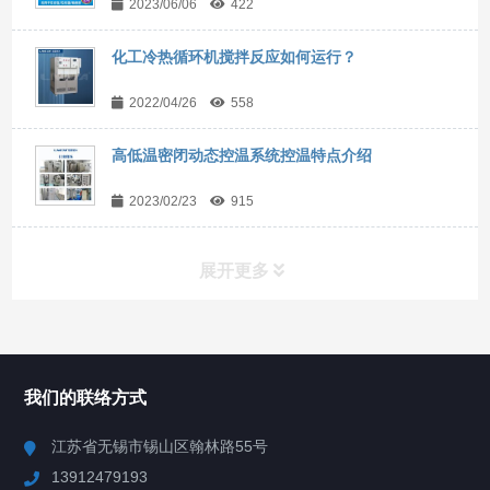
2023/06/06
422
化工冷热循环机搅拌反应如何运行？
2022/04/26
558
高低温密闭动态控温系统控温特点介绍
2023/02/23
915
展开更多
所有分类
NAV
我们的联络方式
Chiller高精度冷热循环器
江苏省无锡市锡山区翰林路55号
13912479193
Chiller高精度制冷循环器