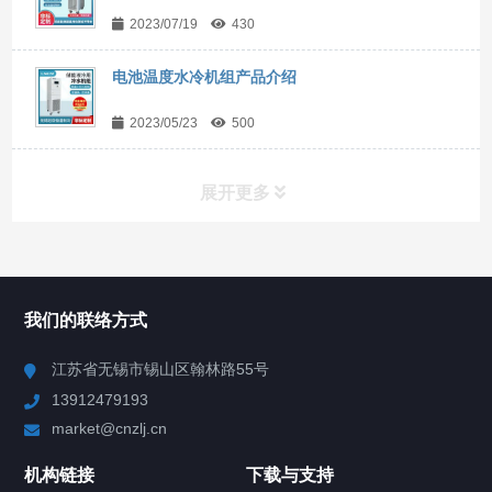
2023/07/19
430
电池温度水冷机组产品介绍
2023/05/23
500
展开更多
所有分类
NAV
我们的联络方式
Chiller高精度冷热循环器
江苏省无锡市锡山区翰林路55号
13912479193
Chiller高精度制冷循环器
market@cnzlj.cn
制冷加热动态控温系统
机构链接
下载与支持