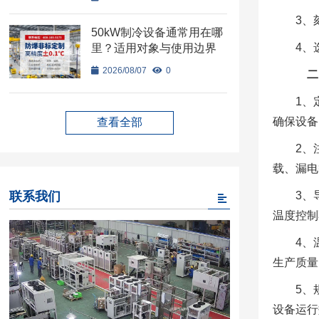
3、
50kW制冷设备通常用在哪
4、
里？适用对象与使用边界
2026/08/07
0
二、
1、
确保设备
查看全部
2、
载、漏电
联系我们
3、
温度控制
4、
生产质量
5、
设备运行