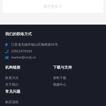
展开更多
所有分类
NAV
我们的联络方式
Chiller高精度冷热循环器
江苏省无锡市锡山区翰林路55号
13912479193
Chiller高精度制冷循环器
market@cnzlj.cn
制冷加热动态控温系统
机构链接
下载与支持
TCU温度控制单元
联系方式
资料下载
关于我们
视频中心
Chiller温度|流量|压力控制系统
常见问题
Chiller气体控温系统
购买流程