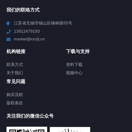
所有分类
NAV
我们的联络方式
Chiller高精度冷热循环器
江苏省无锡市锡山区翰林路55号
13912479193
Chiller高精度制冷循环器
market@cnzlj.cn
制冷加热动态控温系统
机构链接
下载与支持
TCU温度控制单元
联系方式
资料下载
关于我们
视频中心
Chiller温度|流量|压力控制系统
常见问题
Chiller气体控温系统
购买流程
版权条款
Chiller直冷控温机组
关注我们的微信公众号
Heating Circulator加热循环器