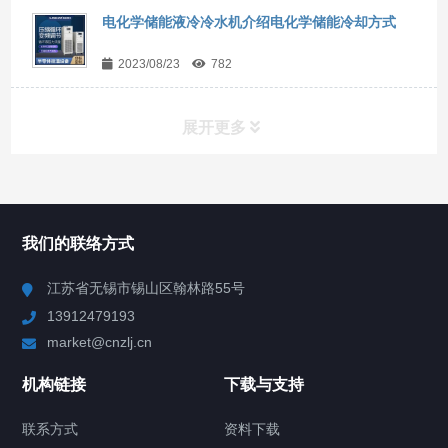
电化学储能液冷冷水机介绍电化学储能冷却方式
2023/08/23
782
展开更多
所有分类
NAV
我们的联络方式
Chiller高精度冷热循环器
江苏省无锡市锡山区翰林路55号
13912479193
Chiller高精度制冷循环器
market@cnzlj.cn
制冷加热动态控温系统
机构链接
下载与支持
TCU温度控制单元
联系方式
资料下载