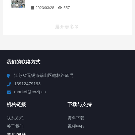
2023/03/28
557
展开更多
所有分类
NAV
我们的联络方式
Chiller高精度冷热循环器
江苏省无锡市锡山区翰林路55号
13912479193
Chiller高精度制冷循环器
market@cnzlj.cn
制冷加热动态控温系统
机构链接
下载与支持
TCU温度控制单元
联系方式
资料下载
关于我们
视频中心
Chiller温度|流量|压力控制系统