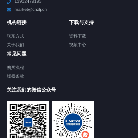
13912479193
Chiller高精度制冷循环器
market@cnzlj.cn
制冷加热动态控温系统
机构链接
下载与支持
TCU温度控制单元
联系方式
资料下载
关于我们
视频中心
Chiller温度|流量|压力控制系统
常见问题
Chiller气体控温系统
购买流程
版权条款
Chiller直冷控温机组
关注我们的微信公众号
Heating Circulator加热循环器
Chamber试验箱
FREEZER低温箱