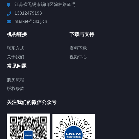
江苏省无锡市锡山区翰林路55号
13912479193
Chiller高精度制冷循环器
market@cnzlj.cn
制冷加热动态控温系统
机构链接
下载与支持
TCU温度控制单元
联系方式
资料下载
关于我们
视频中心
Chiller温度|流量|压力控制系统
常见问题
Chiller气体控温系统
购买流程
版权条款
Chiller直冷控温机组
关注我们的微信公众号
Heating Circulator加热循环器
Chamber试验箱