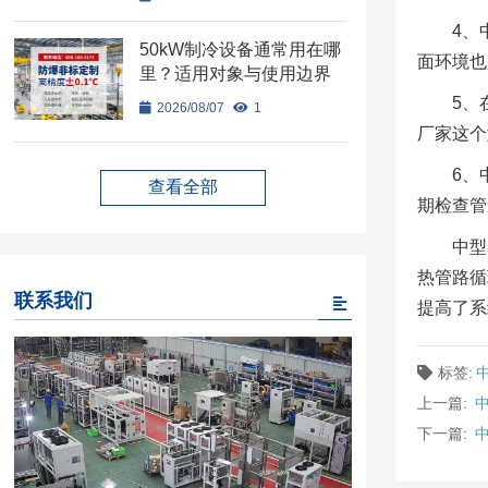
4、
50kW制冷设备通常用在哪
面环境也
里？适用对象与使用边界
5、
2026/08/07
1
厂家这个
6、
查看全部
期检查管
中型
热管路循
联系我们
提高了系
标签:
上一篇:
下一篇: