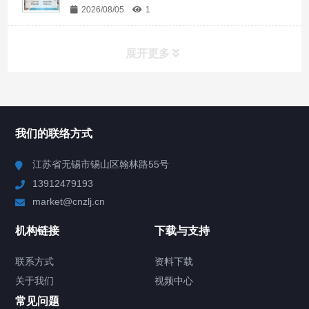
2026/08/05
1
展开更多
所有分类
NAV
我们的联络方式
Chiller高精度冷热循环器
江苏省无锡市锡山区翰林路55号
13912479193
Chiller高精度制冷循环器
market@cnzlj.cn
制冷加热动态控温系统
机构链接
下载与支持
TCU温度控制单元
联系方式
资料下载
关于我们
视频中心
Chiller温度|流量|压力控制系统
常见问题