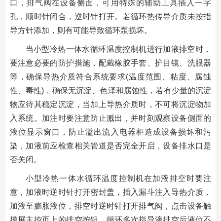
口，排气阀在设备侧面，可用特殊的辅助工具插入一字
孔，顺时针闭合，逆时针打开。若循环热传导介质未按指
导方针添加，则有可能导致循环泵损坏。
当小型冷热一体水循环温度控制机进行加液排空时，
要注意必要的防护措施，配戴橡胶手套、护目镜、洗眼器
等，确保导热介质符合系统要求(温度范围、粘度、腐蚀
性、毒性)，确保无沉淀、色泽和腐蚀性，若有少量的沉淀
物应待其稳定沉淀，当加上导热介质时，不可将沉淀物加
入系统。加注时要注意防止溅出，并时刻观察设备侧面的
液位显示窗口，防止溢出流入电器柜造成设备损坏和污
染，加液前应检查相关管道是否完全开启，设备排水口是
否关闭。
小型冷热一体水循环温度控制机在加液排空时要注
意，加液时逆时针打开密封盖，插入漏斗注入导热介质，
加液至膨胀液位，排空时逆时针打开排气阀，点击设备触
摸屏主控页上的排空按钮，循环多次指导液排空后液位不