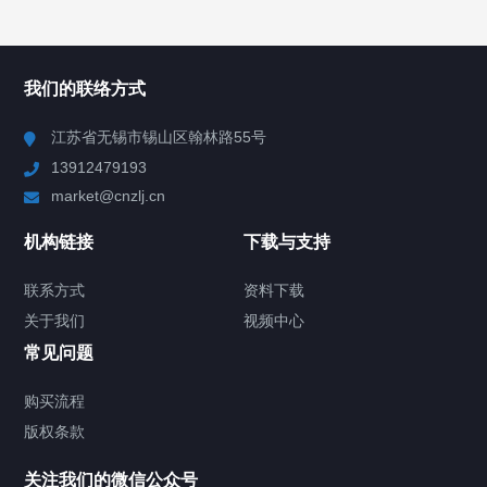
所有分类
NAV
我们的联络方式
Chiller高精度冷热循环器
江苏省无锡市锡山区翰林路55号
13912479193
Chiller高精度制冷循环器
market@cnzlj.cn
制冷加热动态控温系统
机构链接
下载与支持
TCU温度控制单元
联系方式
资料下载
关于我们
视频中心
Chiller温度|流量|压力控制系统
常见问题
Chiller气体控温系统
购买流程
版权条款
Chiller直冷控温机组
关注我们的微信公众号